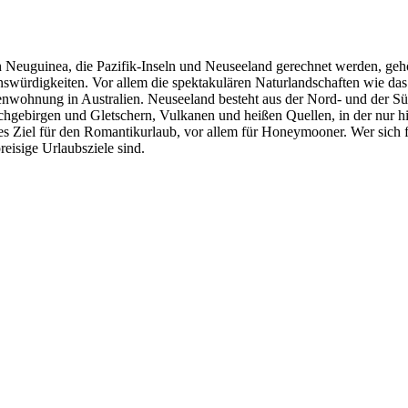
h Neuguinea, die Pazifik-Inseln und Neuseeland gerechnet werden, gehö
ehenswürdigkeiten. Vor allem die spektakulären Naturlandschaften wie d
enwohnung in Australien. Neuseeland besteht aus der Nord- und der Süd
hgebirgen und Gletschern, Vulkanen und heißen Quellen, in der nur hie
es Ziel für den Romantikurlaub, vor allem für Honeymooner. Wer sich fü
reisige Urlaubsziele sind.